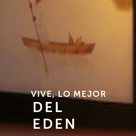
V
I
V
E
,
L
O
M
E
J
O
R
DEL
EDEN