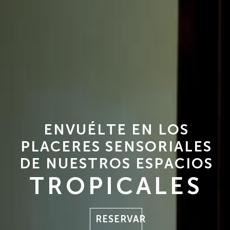
E
N
V
U
É
L
T
E
E
N
L
O
S
P
L
A
C
E
R
E
S
S
E
N
S
O
R
I
A
L
E
S
D
E
N
U
E
S
T
R
O
S
E
S
P
A
C
I
O
S
TROPICALES
RESERVAR